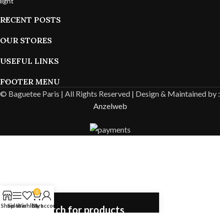
RECENT POSTS
OUR STORES
USEFUL LINKS
FOOTER MENU
© Baguetee Paris | All Rights Reserved |
Design & Maintained by :
Anzelweb
0
Shop
Sidebar
Wishlist
Cart
My account