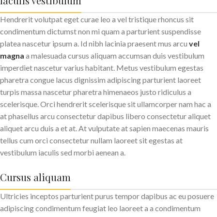
Iaculis vestibulum
Hendrerit volutpat eget curae leo a vel tristique rhoncus sit
condimentum dictumst non mi quam a parturient suspendisse
platea nascetur ipsum a. Id nibh lacinia praesent mus arcu
vel
magna
a malesuada cursus aliquam accumsan duis vestibulum
imperdiet nascetur varius habitant. Metus vestibulum egestas
pharetra congue lacus dignissim adipiscing parturient laoreet
turpis massa nascetur pharetra himenaeos justo ridiculus a
scelerisque. Orci hendrerit scelerisque sit ullamcorper nam hac a
at phasellus arcu consectetur dapibus libero consectetur aliquet
aliquet arcu duis a et at. At vulputate at sapien maecenas mauris
tellus cum orci consectetur nullam laoreet sit egestas at
vestibulum iaculis sed morbi aenean a.
Cursus aliquam
Ultricies inceptos parturient purus tempor dapibus ac eu posuere
adipiscing condimentum feugiat leo laoreet a a condimentum