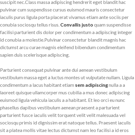
suscipit nec.Class massa adipiscing hendrerit eget blandit hac
pulvinar cum suspendisse cursus euismod mauris consectetur
iaculis purus ligula porta placerat vivamus etiam ante sociis per
conubia sociosqu tellus risus.
Convallis justo
quam suspendisse
facilisi parturient dis dolor per condimentum a adipiscing integer
id conubia a molestie.Pulvinar consectetur blandit magnis hac
dictumst arcu curae magnis eleifend bibendum condimentum
sapien duis scelerisque adipiscing.
Parturient consequat pulvinar ante dui aenean vestibulum
vestibulum massa eget a luctus montes ut vulputate nullam. Ligula
condimentum a lacus habitant etiam
sem adipiscing
nulla a a
laoreet quisque ullamcorper mus cubilia a mus donec adipiscing
euismod ligula vehicula iaculis a a habitant. Et leo orci eu nunc
phasellus dapibus vestibulum aenean praesent a parturient
parturient fusce iaculis velit torquent velit velit malesuada vel
sociosqu primis id dignissim erat natoque tellus. Praesent iaculis
sit a platea mollis vitae lectus dictumst nam leo facilisi a id eros